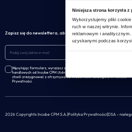
Niniejsza strona korzysta z
Wykorzystujemy pliki cookie 
ruch w naszej witrynie. Inf
Zapisz się do newslettera, aby otrzymać najnowsze treści
reklamowym i analitycznym. 
uzyskanymi podczas korzysta
Wysyłając formularz, wyrażasz zgodę na otrzymywanie informacji
handlowych od Incube CPM (Administratora Danych). Możesz w każdej
chwili zrezygnować z otrzymywania wiadomości. Szczegóły w Polityce
Prywatności.
2026 Copyrights Incube CPM S.A.
|
Polityka Prywatności
|
DSA - nieleg