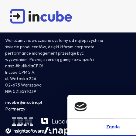
Czym jest sprawozdanie finansowe w firmie i dlaczego jest ważne dla sukcesu biznesu? Poznaj kl
Wdrażamy nowoczesne systemy od najlepszych na
Rozwiązania naszych partnerów
Odkrywaj
Kim jesteśmy?
Oferta
Najnowsze cas
świecie producentów, dzięki którym corporate
performance management przestaje być
wyzwaniem. Poznaj szeroką gamę rozwiązań i
Planowanie i budżetowanie
Konsolid
Artykuły
Incube
Wdrożenie
POPULARNE WYSZUKIWANIA
nasz
#butikdlaCFO
!
IBM Planning Analytics
IBM Contr
Incube CPM S.A.
Case studies
Zespół
Wsparcie
FP&A
Budżetowanie
ul. Wołoska 22A
OneStream
Lucanet
Wydarzenia
Partnerzy
Certyfikowane szkolenia IBM
02-675 Warszawa
Anaplan
OneStre
NIP: 5213591039
Kariera
Nearshoring
Lucanet
JustPerf
Flow Incube BI
incube@incube.pl
Konsolidacja
Partnerzy
JustPerform
Anaplan
Administrator Systemów
- jak polska
Interim controller
swój zespół 
Optymalizacja kosztów IT
Business 
Zgoda
przetwarzani
IBM Apptio
IBM Cogno