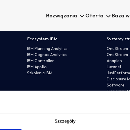
uczowe składowe i rolę technologii. Sprawdź szczegóły!
Rozwiązania
Oferta
Baza w
Ecosystem IBM
Systemy str
e studies
IBM Planning Analytics
OneStream 
IBM Cognos Analytics
OneStream –
acja finansowa
Raportowanie ESEF
IBM Controller
Anaplan
IBM Apptio
Lucanet
oller
Disclosure Management Insigh
Szkolenia IBM
JustPerfor
Software
Disclosure 
Disclosure Management Lucan
Software
am
Disclosure 
Konsolidacja
Planowanie i budż
orm
Cele biznesowe
Usługi Incu
 finansowa bez bólu głowy
Sprawdź, jak globalna firma
Planowanie i budżetowanie
Wdrożenie 
 firma gamingowa uwolniła
produkcyjna zautomatyzowała
Konsolidacja finansowa
Wsparcie sy
od Excela i ręcznego
planowanie wolumenów i cen, sk
Raportowanie ESEF
Nearshorin
Intelligence
Szczegóły
a danych.
proces z tygodni do minut.
Business Intelligence
Flow Incube 
s Analytics