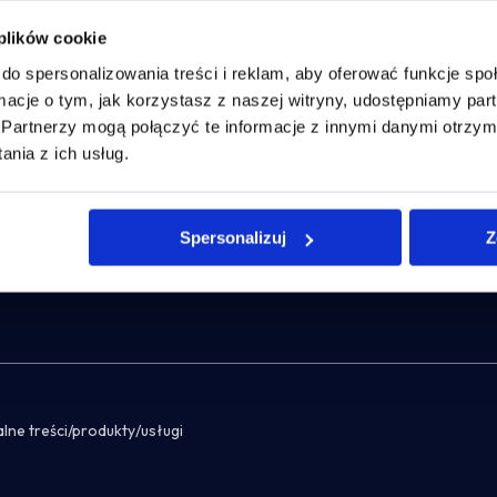
Optymalizacja kosztów IT
Zarządzanie 
Poznaj case
Poz
 plików cookie
do spersonalizowania treści i reklam, aby oferować funkcje sp
ormacje o tym, jak korzystasz z naszej witryny, udostępniamy p
Partnerzy mogą połączyć te informacje z innymi danymi otrzym
nia z ich usług.
Spersonalizuj
Z
alne treści/produkty/usługi