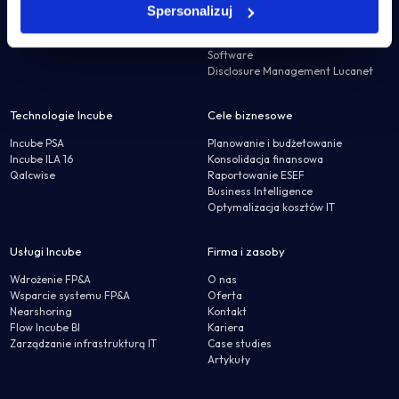
IBM Apptio
Lucanet
Spersonalizuj
Szkolenia IBM
JustPerform
Disclosure Management Insight
Software
Disclosure Management Lucanet
Technologie Incube
Cele biznesowe
Incube PSA
Planowanie i budżetowanie
Incube ILA 16
Konsolidacja finansowa
Qalcwise
Raportowanie ESEF
Business Intelligence
Optymalizacja kosztów IT
Usługi Incube
Firma i zasoby
Wdrożenie FP&A
O nas
Wsparcie systemu FP&A
Oferta
Nearshoring
Kontakt
Flow Incube BI
Kariera
Zarządzanie infrastrukturą IT
Case studies
Artykuły