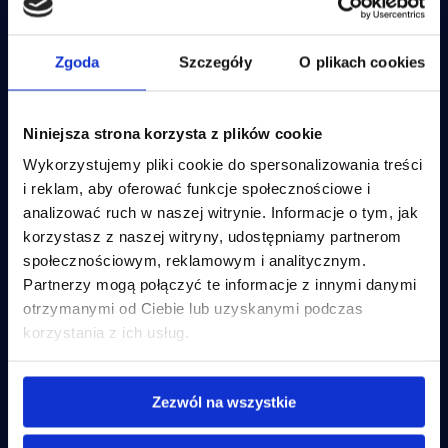
Business Intelligence
IBM Cognos Analytics
Zgoda
Szczegóły
O plikach cookies
Wdrażamy nowoczesne systemy od najlepszych na świecie
producentów, dzięki którym corporate performance
management przestaje być wyzwaniem. Poznaj szeroką
Rozwiązania własne
gamę rozwiązań i nasz
#butikdlaCFO
!
Niniejsza strona korzysta z plików cookie
Incube CPM S.A.
Wykorzystujemy pliki cookie do spersonalizowania treści
ul. Wołoska 22A
Professional Services Analytics
02-675 Warszawa
i reklam, aby oferować funkcje społecznościowe i
Incube PSA
NIP: 5213591039
analizować ruch w naszej witrynie. Informacje o tym, jak
incube@incube.pl
korzystasz z naszej witryny, udostępniamy partnerom
Partnerzy
społecznościowym, reklamowym i analitycznym.
Automatyzacja procesów biznesowych
Partnerzy mogą połączyć te informacje z innymi danymi
Qalcwise
otrzymanymi od Ciebie lub uzyskanymi podczas
korzystania z ich usług.
EN
Zarządzanie umowami leasingowymi
Ecosystem IBM
Systemy strategiczne
Incube ILA 16
Zezwól na wszystkie
IBM Planning Analytics
OneStream – planowanie
IBM Cognos Analytics
OneStream – konsolidacja
IBM Controller
Anaplan