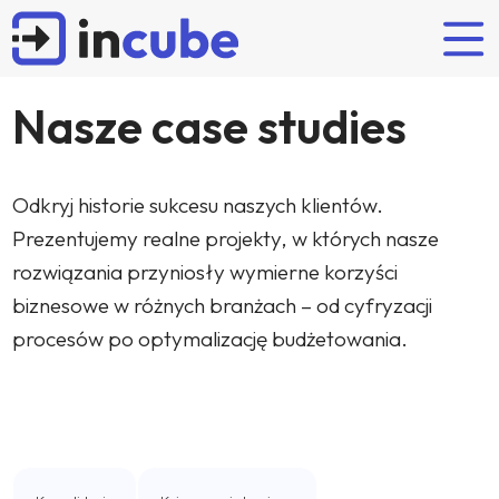
Nasze case studies
Rozwiązania naszych partnerów
Odkrywaj
Kim jesteśmy?
Oferta
Odkryj historie sukcesu naszych klientów.
POPULARNE WYSZUKIWANIA
Prezentujemy realne projekty, w których nasze
Planowanie i budżetowanie
Artykuły
Incube
Wdrożenie
rozwiązania przyniosły wymierne korzyści
FP&A
Budżetowanie
IBM Planning Analytics
Case studies
Zespół
Wsparcie
biznesowe w różnych branżach – od cyfryzacji
OneStream
Wydarzenia
Partnerzy
Certyfikowane szkolenia IBM
procesów po optymalizację budżetowania.
Anaplan
Kariera
Nearshoring
Najnowsze case studies
Lucanet
Flow Incube BI
JustPerform
Administrator Systemów
Interim controller
Konsolidacja finansowa