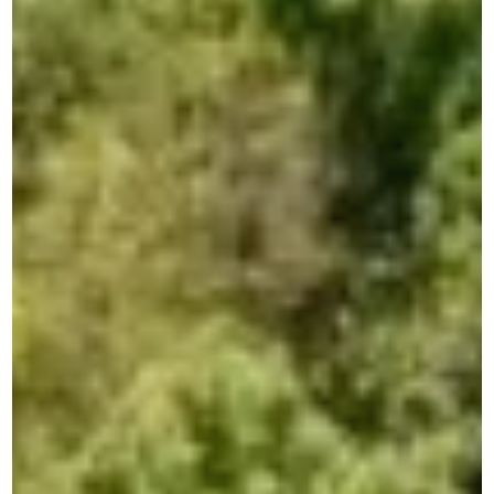
IBM Cognos Analytics
Own solutions
Professional Services Analytics
Incube PSA
Business processes automation
Qalcwise
Lease Accounting
Incube ILA 16