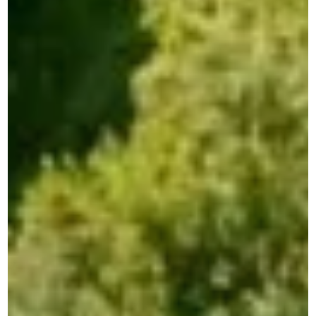
Lucanet
OneStream
JustPerform
Anaplan
ESEF Reporting
Disclosure Management Insight Software
Disclosure Management Lucanet
IT costs optimalization
IBM Apptio
Business Intelligence