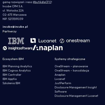
gamę rozwiązań i nasz
#butikdlaCFO
!
Incube CPM S.A.
ul. Wołoska 22A
02-675 Warszawa
NIP: 5213591039
incube@incube.pl
Partnerzy
Ecosystem IBM
Systemy strategiczne
IBM Planning Analytics
OneStream – planowanie
IBM Cognos Analytics
OneStream – konsolidacja
IBM Controller
Anaplan
IBM Apptio
Lucanet
Szkolenia IBM
JustPerform
Disclosure Management Insight
Software
Disclosure Management Lucanet