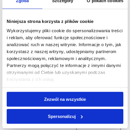
Zgoda
Szczegóły
O plikach cookies
Niniejsza strona korzysta z plików cookie
Wykorzystujemy pliki cookie do spersonalizowania treści
i reklam, aby oferować funkcje społecznościowe i
analizować ruch w naszej witrynie. Informacje o tym, jak
korzystasz z naszej witryny, udostępniamy partnerom
społecznościowym, reklamowym i analitycznym.
Partnerzy mogą połączyć te informacje z innymi danymi
Raportowanie ESG i rola firm
otrzymanymi od Ciebie lub uzyskanymi podczas
technologicznych
korzystania z ich usług.
EN
Odkryj, jak przygotować firmę na obowiązkowe raportowanie
ESG, które już dziś decyduje o możliwościach współpracy z dużymi
partnerami biznesowymi.
Zezwól na wszystkie
12 czerwca 2022
Spersonalizuj
Zobacz więcej