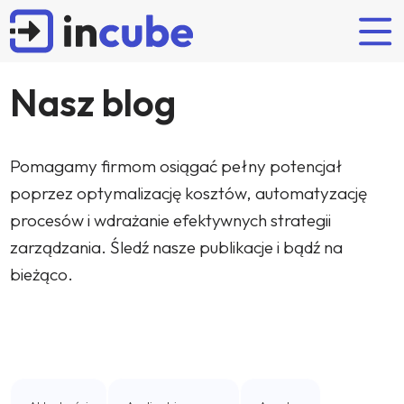
Nasz blog
Rozwiązania naszych partnerów
Odkrywaj
Kim jesteśmy?
Oferta
Pomagamy firmom osiągać pełny potencjał
POPULARNE WYSZUKIWANIA
poprzez optymalizację kosztów, automatyzację
Planowanie i budżetowanie
Artykuły
Incube
Wdrożenie
procesów i wdrażanie efektywnych strategii
FP&A
Budżetowanie
IBM Planning Analytics
Case studies
Zespół
Wsparcie
zarządzania. Śledź nasze publikacje i bądź na
OneStream
Wydarzenia
Partnerzy
Certyfikowane szkolenia IBM
bieżąco.
Anaplan
Kariera
Nearshoring
Najnowsze case studies
Lucanet
Flow Incube BI
JustPerform
Administrator Systemów
Interim controller
Konsolidacja finansowa