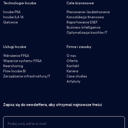
Technologie Incube
Cele biznesowe
Incube PSA
Planowanie i budżetowanie
Incube ILA 16
Konsolidacja finansowa
Qalcwise
Raportowanie ESEF
Business Intelligence
Optymalizacja kosztów IT
Usługi Incube
Firma i zasoby
Wdrożenie FP&A
O nas
Wsparcie systemu FP&A
Oferta
Nearshoring
Kontakt
Flow Incube BI
Kariera
Zarządzanie infrastrukturą IT
Case studies
Artykuły
Zapisz się do newslettera, aby otrzymać najnowsze treści