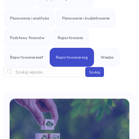
Business Intelligence
IBM Cognos Analytics
Planowanie i analityka
Planowanie i budżetowanie
Rozwiązania własne
Podstawy finansów
Raportowanie
Professional Services Analytics
Raportowanie esef
Raportowanie esg
Wiedza
Incube PSA
Szukaj
Automatyzacja procesów biznesowych
Qalcwise
Zarządzanie umowami leasingowymi
Incube ILA 16