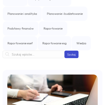
Business Intelligence
IBM Cognos Analytics
Planowanie i analityka
Planowanie i budżetowanie
Rozwiązania własne
Podstawy finansów
Raportowanie
Professional Services Analytics
Raportowanie esef
Raportowanie esg
Wiedza
Incube PSA
Szukaj
Automatyzacja procesów biznesowych
Qalcwise
Zarządzanie umowami leasingowymi
Incube ILA 16