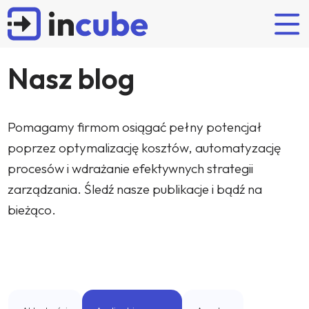
Nasz blog
Rozwiązania naszych partnerów
Odkrywaj
Kim jesteśmy?
Oferta
Pomagamy firmom osiągać pełny potencjał
POPULARNE WYSZUKIWANIA
poprzez optymalizację kosztów, automatyzację
Planowanie i budżetowanie
Artykuły
Incube
Wdrożenie
procesów i wdrażanie efektywnych strategii
FP&A
Budżetowanie
IBM Planning Analytics
Case studies
Zespół
Wsparcie
zarządzania. Śledź nasze publikacje i bądź na
OneStream
Wydarzenia
Partnerzy
Certyfikowane szkolenia IBM
bieżąco.
Anaplan
Kariera
Nearshoring
Najnowsze case studies
Lucanet
Flow Incube BI
JustPerform
Administrator Systemów
Interim controller
Konsolidacja finansowa