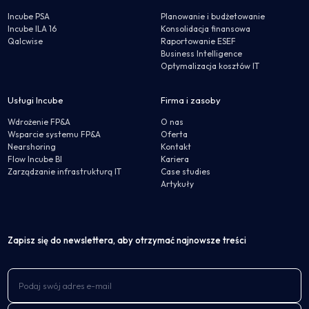
Incube PSA
Planowanie i budżetowanie
Incube ILA 16
Konsolidacja finansowa
Qalcwise
Raportowanie ESEF
Business Intelligence
Optymalizacja kosztów IT
Usługi Incube
Firma i zasoby
Wdrożenie FP&A
O nas
Wsparcie systemu FP&A
Oferta
Nearshoring
Kontakt
Flow Incube BI
Kariera
Zarządzanie infrastrukturą IT
Case studies
Artykuły
Zapisz się do newslettera, aby otrzymać najnowsze treści