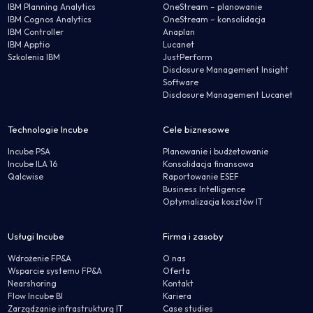
IBM Planning Analytics
OneStream – planowanie
IBM Cognos Analytics
OneStream – konsolidacja
IBM Controller
Anaplan
IBM Apptio
Lucanet
Szkolenia IBM
JustPerform
Disclosure Management Insight
Software
Disclosure Management Lucanet
Technologie Incube
Cele biznesowe
Incube PSA
Planowanie i budżetowanie
Incube ILA 16
Konsolidacja finansowa
Qalcwise
Raportowanie ESEF
Business Intelligence
Optymalizacja kosztów IT
Usługi Incube
Firma i zasoby
Wdrożenie FP&A
O nas
Wsparcie systemu FP&A
Oferta
Nearshoring
Kontakt
Flow Incube BI
Kariera
Zarządzanie infrastrukturą IT
Case studies