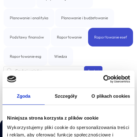
Business Intelligence
IBM Cognos Analytics
Planowanie i analityka
Planowanie i budżetowanie
Rozwiązania własne
Podstawy finansów
Raportowanie
Raportowanie esef
Professional Services Analytics
Raportowanie esg
Wiedza
Incube PSA
Szukaj
Automatyzacja procesów biznesowych
Qalcwise
Brak wpisów blogowych do wyświetlenia.
Zgoda
Szczegóły
O plikach cookies
Zarządzanie umowami leasingowymi
Niniejsza strona korzysta z plików cookie
Incube ILA 16
Wykorzystujemy pliki cookie do spersonalizowania treści
i reklam, aby oferować funkcje społecznościowe i