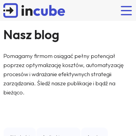
Nasz blog
Rozwiązania naszych partnerów
Odkrywaj
Kim jesteśmy?
Oferta
Pomagamy firmom osiągać pełny potencjał
POPULARNE WYSZUKIWANIA
poprzez optymalizację kosztów, automatyzację
Planowanie i budżetowanie
Artykuły
Incube
Wdrożenie
procesów i wdrażanie efektywnych strategii
FP&A
Budżetowanie
IBM Planning Analytics
Case studies
Zespół
Wsparcie
zarządzania. Śledź nasze publikacje i bądź na
OneStream
Wydarzenia
Partnerzy
Certyfikowane szkolenia IBM
bieżąco.
Anaplan
Kariera
Nearshoring
Najnowsze case studies
Lucanet
Flow Incube BI
JustPerform
Administrator Systemów
Interim controller
Konsolidacja finansowa