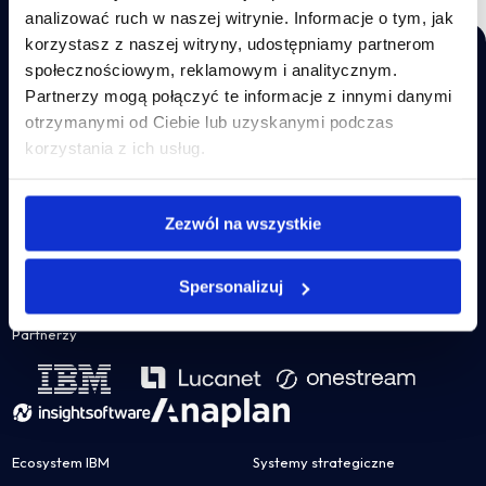
analizować ruch w naszej witrynie. Informacje o tym, jak
korzystasz z naszej witryny, udostępniamy partnerom
społecznościowym, reklamowym i analitycznym.
Partnerzy mogą połączyć te informacje z innymi danymi
otrzymanymi od Ciebie lub uzyskanymi podczas
Wdrażamy nowoczesne systemy od najlepszych na świecie
korzystania z ich usług.
producentów, dzięki którym corporate performance
EN
management przestaje być wyzwaniem. Poznaj szeroką
gamę rozwiązań i nasz
#butikdlaCFO
!
Incube CPM S.A.
Zezwól na wszystkie
ul. Wołoska 22A
02-675 Warszawa
NIP: 5213591039
Spersonalizuj
incube@incube.pl
Partnerzy
Ecosystem IBM
Systemy strategiczne