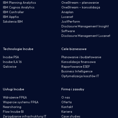
IBM Planning Analytics
OneStream – planowanie
IBM Cognos Analytics
OneStream – konsolidacja
IBM Controller
Anaplan
IBM Apptio
Lucanet
Szkolenia IBM
JustPerform
Disclosure Management Insight
Software
Disclosure Management Lucanet
Technologie Incube
Cele biznesowe
Incube PSA
Planowanie i budżetowanie
Incube ILA 16
Konsolidacja finansowa
Qalcwise
Raportowanie ESEF
Business Intelligence
Optymalizacja kosztów IT
Usługi Incube
Firma i zasoby
Wdrożenie FP&A
O nas
Wsparcie systemu FP&A
Oferta
Nearshoring
Kontakt
Flow Incube BI
Kariera
Zarządzanie infrastrukturą IT
Case studies