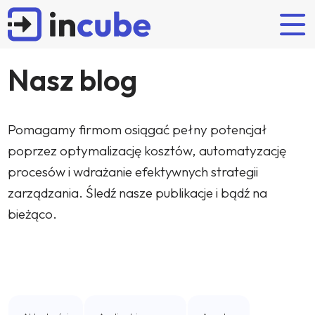
Nasz blog
Rozwiązania naszych partnerów
Odkrywaj
Kim jesteśmy?
Oferta
Pomagamy firmom osiągać pełny potencjał
POPULARNE WYSZUKIWANIA
poprzez optymalizację kosztów, automatyzację
Planowanie i budżetowanie
Artykuły
Incube
Wdrożenie
procesów i wdrażanie efektywnych strategii
FP&A
Budżetowanie
IBM Planning Analytics
Case studies
Zespół
Wsparcie
zarządzania. Śledź nasze publikacje i bądź na
OneStream
Wydarzenia
Partnerzy
Certyfikowane szkolenia IBM
bieżąco.
Anaplan
Kariera
Nearshoring
Najnowsze case studies
Lucanet
Flow Incube BI
JustPerform
Administrator Systemów
Interim controller
Konsolidacja finansowa