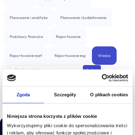
Business Intelligence
IBM Cognos Analytics
Planowanie i analityka
Planowanie i budżetowanie
Rozwiązania własne
Podstawy finansów
Raportowanie
Professional Services Analytics
Raportowanie esef
Raportowanie esg
Wiedza
Incube PSA
Szukaj
Automatyzacja procesów biznesowych
Qalcwise
Brak wpisów blogowych do wyświetlenia.
Zgoda
Szczegóły
O plikach cookies
Zarządzanie umowami leasingowymi
Niniejsza strona korzysta z plików cookie
Incube ILA 16
Wykorzystujemy pliki cookie do spersonalizowania treści
i reklam, aby oferować funkcje społecznościowe i