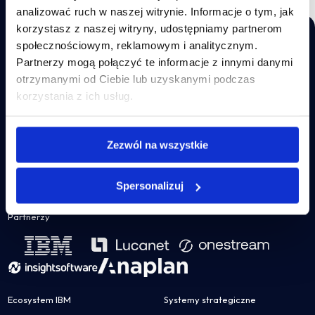
analizować ruch w naszej witrynie. Informacje o tym, jak
korzystasz z naszej witryny, udostępniamy partnerom
społecznościowym, reklamowym i analitycznym.
Partnerzy mogą połączyć te informacje z innymi danymi
otrzymanymi od Ciebie lub uzyskanymi podczas
Wdrażamy nowoczesne systemy od najlepszych na świecie
korzystania z ich usług.
producentów, dzięki którym corporate performance
EN
management przestaje być wyzwaniem. Poznaj szeroką
gamę rozwiązań i nasz
#butikdlaCFO
!
Incube CPM S.A.
Zezwól na wszystkie
ul. Wołoska 22A
02-675 Warszawa
NIP: 5213591039
Spersonalizuj
incube@incube.pl
Partnerzy
Ecosystem IBM
Systemy strategiczne