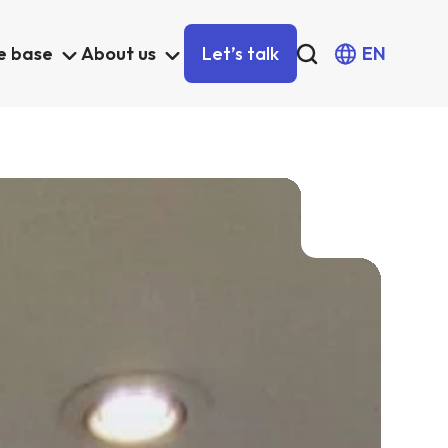
e base
About us
Let’s talk
EN
Own solutions
Professional Services Analytics
t
Incube PSA
et
Business processes automation
Qalcwise
Lease Accounting