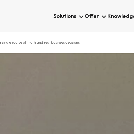
Solutions
Offer
Knowledg
a single source of truth and real business decisions
 consolidation
ESEF Reporting
oller
Disclosure Management Insigh
Software
Disclosure Management Lucan
am
orm
Intelligence
s Analytics